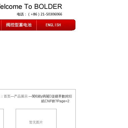
置：
首页
—
产品展示
—闃€鎺у瘑闂偍鑳界數姹狅
紙CNF锛?Page=2
暂无图片