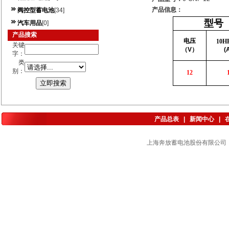
产品信息：
阀控型蓄电池
[34]
型号
汽车用品
[0]
产品搜索
电压
10H
关键
（
V
）
(
字：
类
别：
12
产品总表
|
新闻中心
|
上海奔放蓄电池股份有限公司 版权