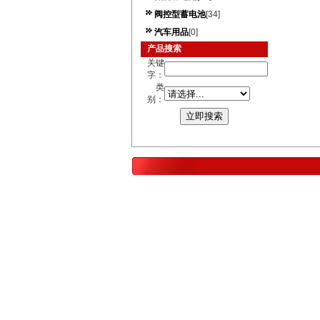
阀控型蓄电池
[34]
汽车用品
[0]
产品搜索
关键
字：
类
别：