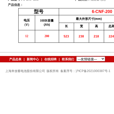
产品信息：
型号
6-CNF-200
最大外形尺寸
(mm)
电压
10HR
容量
（
V
）
(Ah)
长
宽
高
总
12
200
523
238
218
224
产品总表
|
新闻中心
|
在线招聘
|
联系我们
上海奔放蓄电池股份有限公司 版权所有 备案序号：沪ICP备2021000387号-1